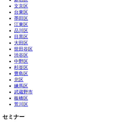
文京区
台東区
墨田区
江東区
品川区
目黒区
大田区
世田谷区
渋谷区
中野区
杉並区
豊島区
北区
練馬区
武蔵野市
板橋区
荒川区
セミナー