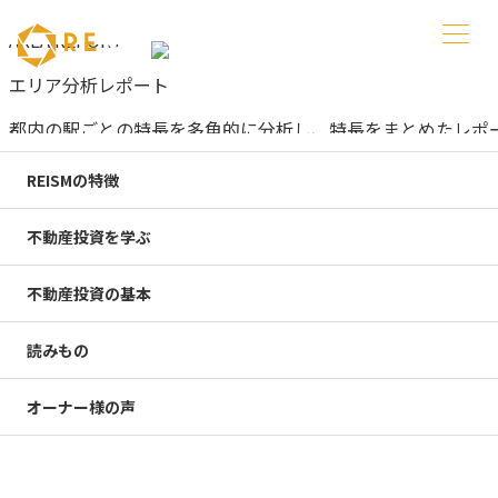
AREA REPORT
エリア分析レポート
都内の駅ごとの特長を多角的に分析し、特長をまとめたレポ
ト
REISMの特徴
TOP
エリア分析レポート
不動産投資を学ぶ
目黒区
中目黒
不動産投資の基本
更新日 :
2016.09.14
読みもの
目黒区
オーナー様の声
中目黒
大人が憧れる、スタイリッシュで利便性