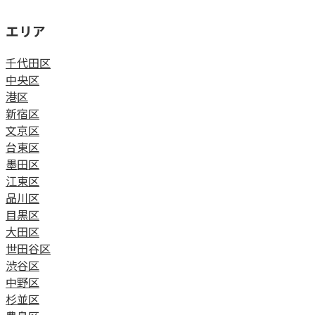
エリア
千代田区
中央区
港区
新宿区
文京区
台東区
墨田区
江東区
品川区
目黒区
大田区
世田谷区
渋谷区
中野区
杉並区