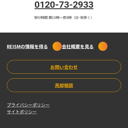
0120-73-2933
抜群な街『中目黒』
受付時間 朝10時〜夜8時（日･祝除く）
「REISM エリア分析レポート」は、毎月１つの駅を取り上
げ、交通アクセス、商業施設、人口など様々な視点から分析
し、そのエリアの特長をレポートしています。
REISMの情報を得る
会社概要を見る
「中目黒」エリアの特徴
都心で働く単身者に人気のオシャレで洗練された街
お問い合わせ
単身需要は高いが、変動が大きく、希少性や差別化が求めら
る賃貸市場
２線利用可能な高い交通利便性
売却相談
プライバシーポリシー
高層タワーと穏やかな住宅街が溶け込む街並み
サイトポリシー