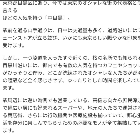
東京都目黒区にあり、今では東京のオシャレな街の代表格と
言える
ほどの人気を持つ「中目黒」。
駅前を通る山手通りは、日中は交通量も多く、道路沿いには
ェーンストアが立ち並び、いかにも東京らしい賑やかな印象
受けます。
しかし、一つ脇道を入ったすぐ近くの、桜の名所でも知られ
目黒川沿いには、都内でも有数の人気を持つカフェやショッ
がひっそりと佇み、どこか洗練されたオシャレな人たちが都
の喧騒など全く感じさせず、ゆったりとした時間を楽しんで
ます。
駅周辺には遅い時間でも営業している、高級志向から庶民派
で幅広い層にも好まれるスーパーや、地元の人たちで運営さ
る商店街、さらには行政機関や医療施設も揃っていて、都心
活を存分に楽しんでもらうための必要なモノが全て集結して
ます。