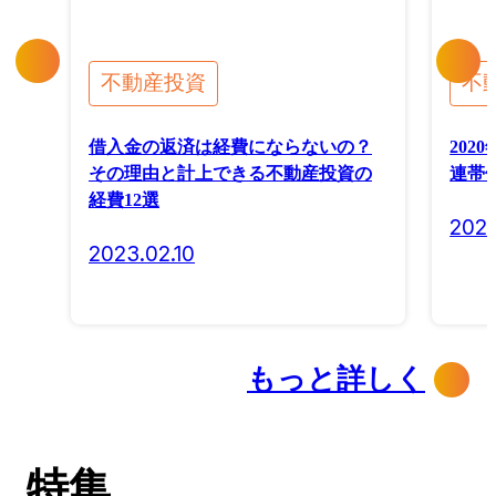
不動産投資
不
借入金の返済は経費にならないの？
202
その理由と計上できる不動産投資の
連帯
経費12選
2020
2023.02.10
もっと詳しく
特集