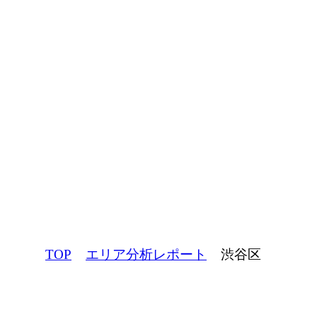
エリア分析レ
ポート
都内の駅ごとの特長を多角的に分
析し、特長をまとめたレポート
TOP
エリア分析レポート
渋谷区