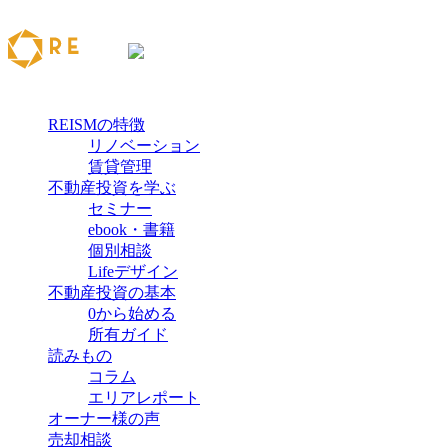
REISMの特徴
リノベーション
賃貸管理
不動産投資を学ぶ
セミナー
ebook・書籍
個別相談
Lifeデザイン
不動産投資の基本
0から始める
所有ガイド
読みもの
コラム
エリアレポート
オーナー様の声
売却相談