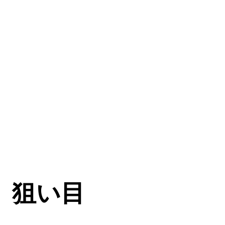
コラム
不動産投資やお金の知識をわか
りやすく学ぶ
狙い目