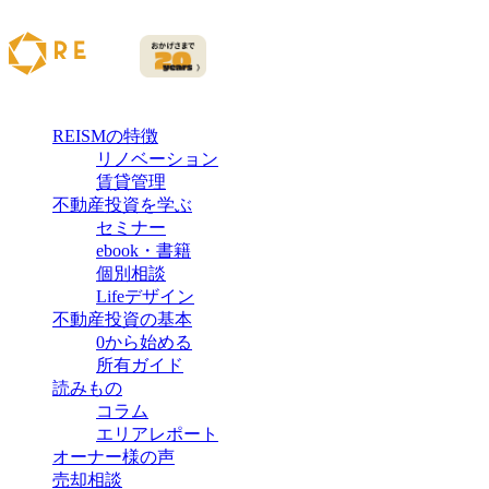
REISMの特徴
リノベーション
賃貸管理
不動産投資を学ぶ
セミナー
ebook・書籍
個別相談
Lifeデザイン
不動産投資の基本
0から始める
所有ガイド
読みもの
コラム
エリアレポート
オーナー様の声
売却相談