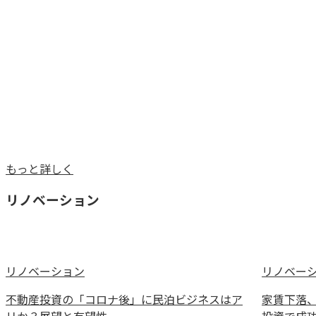
もっと詳しく
リノベーション
リノベーション
リノベー
不動産投資の「コロナ後」に民泊ビジネスはア
家賃下落