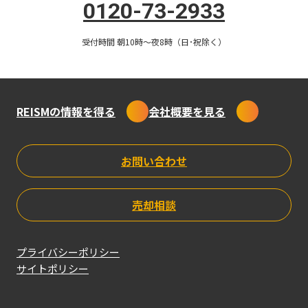
0120-73-2933
「家賃減額交渉」への正しい対応とは？失敗を防ぐ3つのス
ップ原状回復・リフォーム費用
受付時間 朝10時〜夜8時（日･祝除く）
2026.07.31
不動産投資
REISMの情報を得る
会社概要を見る
投資用と居住用の違いとは？「投資用マンション」選び3つ
視点
お問い合わせ
2026.07.24
売却相談
資産形成
「給料安いくせに副業禁止」は違法？会社にバレない安全な
プライバシーポリシー
業9選
サイトポリシー
2026.07.17