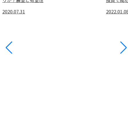
リか？展望と有望性
投資で成
2020.07.31
2022.01.0