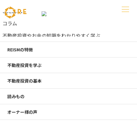
COLUMN
コラム
不動産投資やお金の知識をわかりやすく学ぶ
新着コラム
REISMの特徴
不動産投資を学ぶ
不動産投資
不動産投資の基本
中古不動産の耐用年数はどう決まる？計算式と融資期間の伸
読みもの
し方
2026.08.07
オーナー様の声
不動産投資