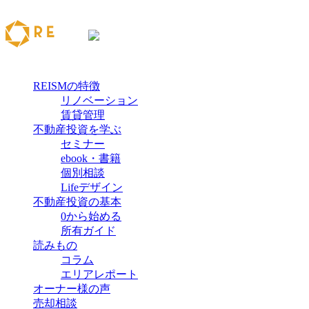
REISMの特徴
リノベーション
賃貸管理
不動産投資を学ぶ
セミナー
ebook・書籍
個別相談
Lifeデザイン
不動産投資の基本
0から始める
所有ガイド
読みもの
コラム
エリアレポート
オーナー様の声
売却相談