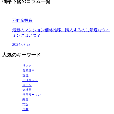
価格下落のコラム一覧
不動産投資
最新のマンション価格推移。購入するのに最適なタイ
ミングはいつ？
2024.07.23
人気のキーワード
リスク
資産運用
管理
デメリット
ローン
会社員
サラリーマン
融資
市況
失敗