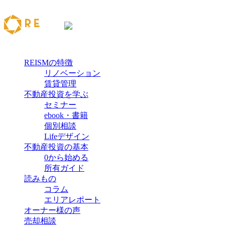
REISMの特徴
リノベーション
賃貸管理
不動産投資を学ぶ
セミナー
ebook・書籍
個別相談
Lifeデザイン
不動産投資の基本
0から始める
所有ガイド
読みもの
コラム
エリアレポート
オーナー様の声
売却相談