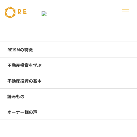
REISMトップ
REISMの特長
REISMの特徴
REISMの特長
不動産投資を学ぶ
不動産投資の基本
住む人の満足が、持つ人の満足に
読みもの
つながる。
オーナー様の声
資産と人生のバリューアップを叶
える独自戦略。