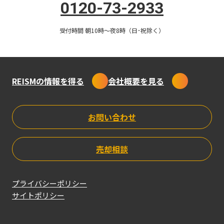
0120-73-2933
受付時間 朝10時〜夜8時（日･祝除く）
REISMだから
できる！
97
稼働率
%
の
REISMの情報を得る
会社概要を見る
フル
リノベーション
お問い合わせ
投資術
売却相談
プライバシーポリシー
サイトポリシー
Feauture 01