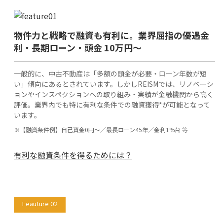
物件力と戦略で融資も有利に。業界屈指の優遇金
利・長期ローン・頭金 10万円〜
一般的に、中古不動産は「多額の頭金が必要・ローン年数が短
い」傾向にあるとされています。しかしREISMでは、リノベーシ
ョンやインスペクションへの取り組み・実績が金融機関から高く
評価。業界内でも特に有利な条件での融資獲得*が可能となって
います。
※【融資条件例】自己資金0円〜／最長ローン45年／金利1%台 等
有利な融資条件を得るためには？
Feauture 02