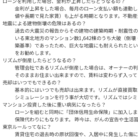
ローンを利用した場合、金利が上昇したらどうなるの？
金利が上昇をした場合、毎月のローン支払い額も連動し
値や長期で見た家賃）も上がる時期となります。不動産
地震による建物倒壊の危険はあるの？
過去の大震災の報告からその建物の建築時期・耐震性の基
いる東北地方のマンション数1,642棟のうち大破（倒壊
築基準）であったため、巨大な地震にも耐えられたとい
をお勧めします。
リズムが倒産したらどうなるの？
管理会社であるリズムが倒産した場合は、オーナーの判
そのままお住まい出来ますので、賃料は変わらず入って
売却はいつでもできるの？
基本的にはいつでも売却は出来ます。リズムが直接買取
シミュレーションを行う事が大切です。リズムではシミ
マンション投資した後に重い病気になったら？
ローンを組むと同時に「団体信用生命保険」に加入しま
保険代わりにもなります。 昨今は、がんの宣告や生活
東京ルールってなに？
賃貸住宅の退去時の原状回復や、入居中に発生した傷に