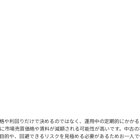
REISMの特徴
不動産投資を学ぶ
不動産投資の基本
格や利回りだけで決めるのではなく、運用中の定期的にかかる
有後に市場売買価格や賃料が減額される可能性が高いです。中古
目的や、回避できるリスクを見極める必要があるためお一人で