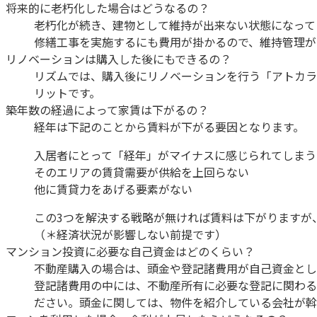
将来的に老朽化した場合はどうなるの？
老朽化が続き、建物として維持が出来ない状態になって
修繕工事を実施するにも費用が掛かるので、維持管理が
リノベーションは購入した後にもできるの？
リズムでは、購入後にリノベーションを行う「アトカラ
リットです。
築年数の経過によって家賃は下がるの？
経年は下記のことから賃料が下がる要因となります。
入居者にとって「経年」がマイナスに感じられてしまう
そのエリアの賃貸需要が供給を上回らない
他に賃貸力をあげる要素がない
この3つを解決する戦略が無ければ賃料は下がりますが
（＊経済状況が影響しない前提です）
マンション投資に必要な自己資金はどのくらい？
不動産購入の場合は、頭金や登記諸費用が自己資金とし
登記諸費用の中には、不動産所有に必要な登記に関わる
ださい。頭金に関しては、物件を紹介している会社が斡旋