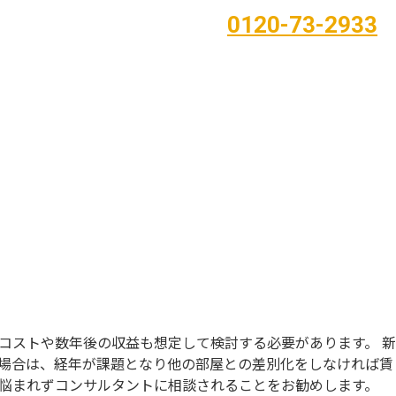
0120-73-2933
読みもの
オーナー様の声
売却相談
受付時間 朝10時〜夜8時（日･祝除く）
コストや数年後の収益も想定して検討する必要があります。 新
の場合は、経年が課題となり他の部屋との差別化をしなければ賃
悩まれずコンサルタントに相談されることをお勧めします。