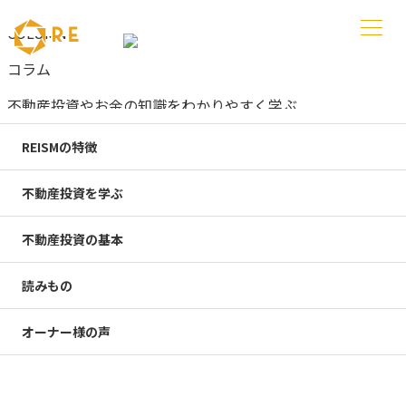
COLUMN
コラム
不動産投資やお金の知識をわかりやすく学ぶ
デメリット
REISMの特徴
不動産投資を学ぶ
デメリットのコラム一覧
不動産投資の基本
不動産投資
読みもの
2026年、資産形成をするなら「新築」より「中古ワンルー
ム」が圧倒的におすすめな理由
オーナー様の声
2026.06.26