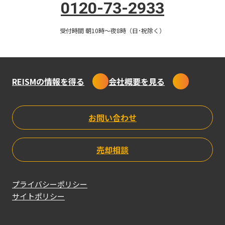
0120-73-2933
資産形成
100万円を確実に増やす方法はある？おすすめの資産運用法
受付時間 朝10時〜夜8時（日･祝除く）
注意点を解説
2025.05.09
REISMの情報を得る
会社概要を見る
不動産投資
不動産投資の7大リスクと対策を解説！知っておきたい7つの
お問い合わせ
メリットも紹介
2025.04.18
売却相談
資産形成
プライバシーポリシー
サイトポリシー
投資とギャンブルの違いは？投資を成功させるための3原則
解説