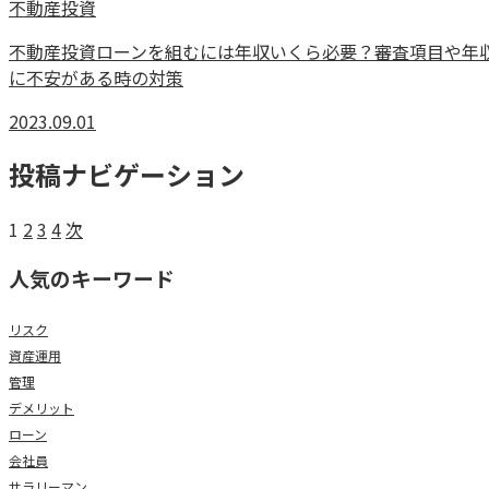
不動産投資
不動産投資ローンを組むには年収いくら必要？審査項目や年
に不安がある時の対策
2023.09.01
投稿ナビゲーション
1
2
3
4
次
人気のキーワード
リスク
資産運用
管理
デメリット
ローン
会社員
サラリーマン