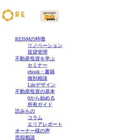
REISMの特徴
リノベーション
賃貸管理
不動産投資を学ぶ
セミナー
ebook・書籍
個別相談
Lifeデザイン
不動産投資の基本
0から始める
所有ガイド
読みもの
コラム
エリアレポート
オーナー様の声
売却相談