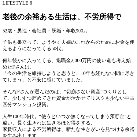
LIFESTYLE 6
老後の余裕ある生活は、不労所得で
52歳・男性・会社員・既婚・年収900万
子供も巣立って、ようやく夫婦のこれからのためにお金を使
えるようになってくる50代。
何年後かに入ってくる、退職金2,000万円の使い道も考え始
めたFさんは、
「今の生活を維持しようと思うと、10年も経たない間に尽き
てしまう」と不安に感じていました。
そんなFさんが選んだのは、“切崩さない資産”づくりとし
て、少しずつ貯めてきた資金が活かせてリスクも少ない中古
区分マンション投資。
人生100年時代。“使うといつか無くなってしまう預貯金”と
違い、長く生きれば生きるほど得をする、
家賃収入による不労所得は、新たな生きがいを見つける余裕
を生み出します。