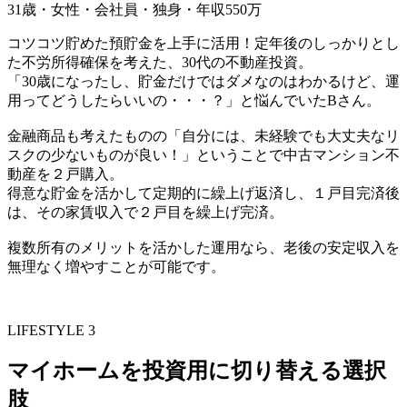
31歳・女性・会社員・独身・年収550万
コツコツ貯めた預貯金を上手に活用！定年後のしっかりとし
た不労所得確保を考えた、30代の不動産投資。
「30歳になったし、貯金だけではダメなのはわかるけど、運
用ってどうしたらいいの・・・？」と悩んでいたBさん。
金融商品も考えたものの「自分には、未経験でも大丈夫なリ
スクの少ないものが良い！」ということで中古マンション不
動産を２戸購入。
得意な貯金を活かして定期的に繰上げ返済し、１戸目完済後
は、その家賃収入で２戸目を繰上げ完済。
複数所有のメリットを活かした運用なら、老後の安定収入を
無理なく増やすことが可能です。
LIFESTYLE 3
マイホームを投資用に切り替える選択
肢