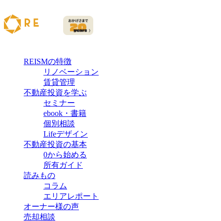
REISMの特徴
リノベーション
賃貸管理
不動産投資を学ぶ
セミナー
ebook・書籍
個別相談
Lifeデザイン
不動産投資の基本
0から始める
所有ガイド
読みもの
コラム
エリアレポート
オーナー様の声
売却相談