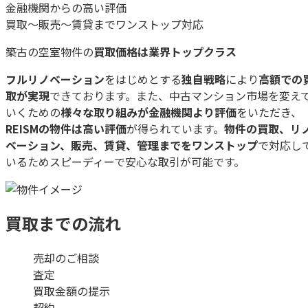
金融機関からの高い評価
買取〜販売〜賃貸までワンストップ対応
築古の空室物件の
買取価格は業界トップクラス
フルリノベーション
をはじめとする
独自戦略
により
高額での
取が実現
できております。また、中古マンション市場を変え
いくための
様々な取り組みが金融機関より評価
をいただき、
REISMの物件は高い評価
が得られています。
物件の買取、リ
ベーション、販売、賃貸、管理までをワンストップ
で対応し
いるためスピーディーで安心な取引が可能です。
買取までの流れ
売却のご相談
査定
買取金額の提示
契約