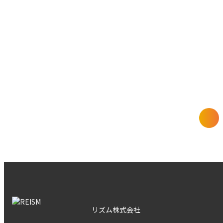
RECEIVE INFORMATION
REISMの情報を得る
未公開物件や限定キャンペーン情報など、その時にしか受
け取れないおトクな情報をお届けします
REISMの情報についてもっと詳しく
リズム株式会社