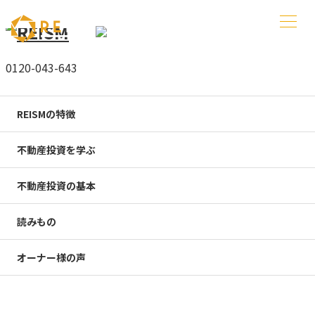
0120-043-643
受付時間 朝10時~夜7時(水曜除く)
REISMの特徴
東京の築古ワンルームを
不動産投資を学ぶ
高く売る
なら
今すぐ
不動産投資の基本
簡単査定
読みもの
東京都区内
で
空室になっている築古*の物件
を
オーナー様の声
高価買取強化
しております
*1980年代に建てられた物件を主としています。