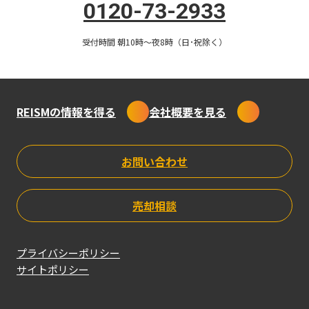
0120-73-2933
対応エリアはこちら
簡単30秒
受付時間 朝10時〜夜8時（日･祝除く）
不動産の売却可能額を
無料で査定
REISMの情報を得る
会社概要を見る
物件のエリア
マンション名
査定してみる
お問い合わせ
REISMに売却する4つのメリット
売却相談
01
プライバシーポリシー
サイトポリシー
高額の買取価格
02