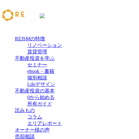
REISMの特徴
リノベーション
賃貸管理
不動産投資を学ぶ
セミナー
ebook・書籍
個別相談
Lifeデザイン
不動産投資の基本
0から始める
所有ガイド
読みもの
コラム
エリアレポート
オーナー様の声
売却相談