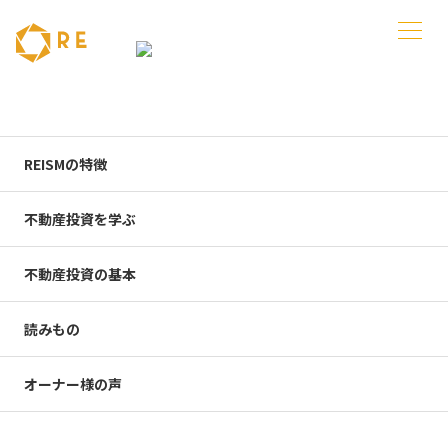
お申込みありがとうございました
REISMの特徴
お申込みありがとうございました
不動産投資を学ぶ
入力いただいたアドレスに自動配信のお知らせメールを送信いた
しましたので、内容をご確認下さい。
不動産投資の基本
シミュレーションが出来上がり次第、後日担当者よりご連絡させ
読みもの
て頂きます。
※万一お知らせメールが届かない場合は、システムエラーかご登
オーナー様の声
録アドレスに誤りがある可能性がございます。お手数ですが、ご
確認の上、再度お申込みいただけますようお願いいたします。