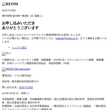
0120-73-2933
受付時間 朝10時〜夜8時（日･祝除く）
お申し込みいただき
ありがとうございます
お申し込みいただいたメールアドレスに動画視聴URLを送信いたします。
メールが届かない場合は、お手数ですがこちら（
seminar@re-ism.co.jp
）までご連絡をお願いいた
します。
トップへ戻る
※調査方法：インターネット調査 調査概要：2024年5月 / ブランドのイメージ調査 調査機
関：日本ナンバーワン調査総研合同会社 有効回答数：250名
運営会社：
リズム株式会社
所在地：東京都渋谷区桜丘町13-3
問い合わせ先：
0120-73-2933
(10:00~20:00 火・水除く)
代表取締役：齋藤 信勝 宅地建物取引業免許：国土交通省大臣(3) 第8398号 賃貸住宅管理業
者：国土交通省大臣(2) 第001441号
所属団体：公益社団法人 全日本不動産協会 一般社団法人リノベーション協議会 一般社団法
人リノベーションバリューデザイン協議会 他