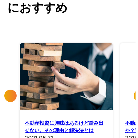
におすすめ
不動産投資に興味はあるけど踏み出
不動
せない。その理由と解決法とは
か？