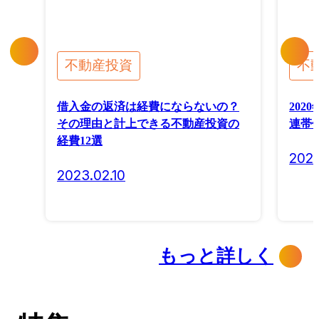
不動産投資
不
借入金の返済は経費にならないの？
202
その理由と計上できる不動産投資の
連帯
経費12選
2020
2023.02.10
もっと詳しく