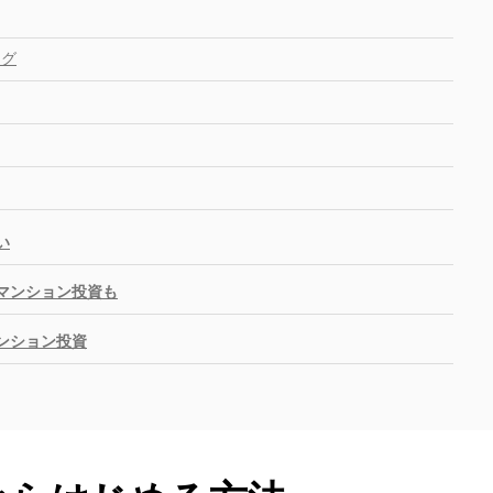
ング
い
分マンション投資も
ンション投資