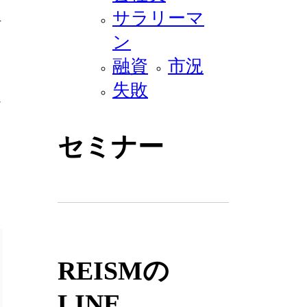
サラリーマ
方
ン
し
融資
市況
失敗
な
セミナー
し
REISMの
LINE