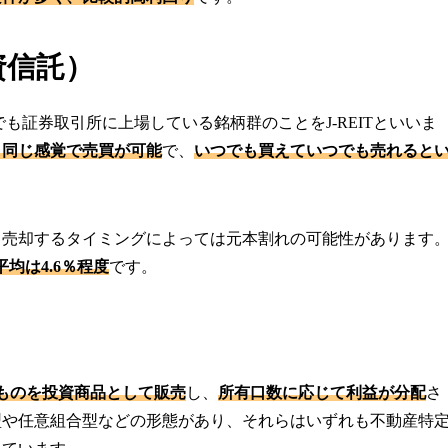
投資信託）
でも証券取引所に上場している銘柄群のことをJ-REITといいま
と同じ感覚で売買が可能
で、
いつでも買えていつでも売れると
、売却するタイミングによっては元本割れの可能性があります
均は4.6％程度
です。
たものを投資商品として販売
し、
所有口数に応じて利益が分配
さ
型や任意組合型などの形態があり、それらはいずれも不動産特