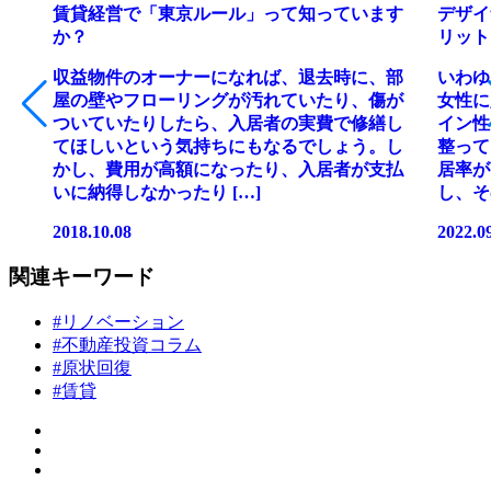
賃貸経営で「東京ルール」って知っています
デザイ
か？
リット
収益物件のオーナーになれば、退去時に、部
いわゆ
屋の壁やフローリングが汚れていたり、傷が
女性に
ついていたりしたら、入居者の実費で修繕し
イン性
てほしいという気持ちにもなるでしょう。し
整って
かし、費用が高額になったり、入居者が支払
居率が
いに納得しなかったり […]
し、そ
2018.10.08
2022.0
関連キーワード
#リノベーション
#不動産投資コラム
#原状回復
#賃貸