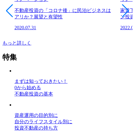
不動産投資の「コロナ後」に民泊ビジネスは
家賃下
アリか？展望と有望性
ン投資
2020.07.31
2022.0
もっと詳しく
特集
まずは知っておきたい！
0から始める
不動産投資の基本
資産運用の目的別に
自分のライフスタイル別に
投資不動産の持ち方