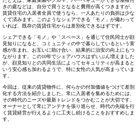
たとえば、家庭菜園やクルマ、バーベキューができる屋根付
きの庭などは、自分で買うとなると費用が高くつきますが、
賃貸住宅の入居者全員で使うなら、一人あたりの負担は少な
くて済みます。このようなシェアできる「モノ」が備わって
いれば、既存の賃貸住宅からは差別化できるはずです。
シェアできる「モノ」や「スペース」を通じて住民同士が顔
見知りになると、コミュニティの中で暮らしているという実
感が生まれ、お互いに助け合い、結果的に治安の向上にもつ
ながります。この10年でシェアハウスはずいぶん増えました
が、顔見知りとの共同生活によってセキュリティが高まると
いう安心感も加わるようで、特に女性の人気が高まっていま
す。
今回は、従来の賃貸物件に、何らかの付加価値をつけて差別
化する方法を紹介しました。常に入居者を集めるためには、
その時代のニーズや最新トレンドをつかむことが大切です。
オーナーとして常にアンテナを張り巡らせ、時代の先端を行
く賃貸経営が行えるように工夫し続けることをおすすめしま
す。