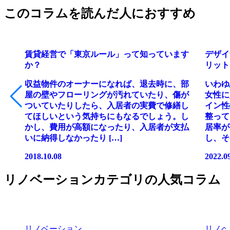
このコラムを読んだ人におすすめ
賃貸経営で「東京ルール」って知っています
デザイ
か？
リット
収益物件のオーナーになれば、退去時に、部
いわゆ
屋の壁やフローリングが汚れていたり、傷が
女性に
ついていたりしたら、入居者の実費で修繕し
イン性
てほしいという気持ちにもなるでしょう。し
整って
かし、費用が高額になったり、入居者が支払
居率が
いに納得しなかったり […]
し、そ
2018.10.08
2022.0
リノベーションカテゴリの人気コラム
リノベーション
リノベ