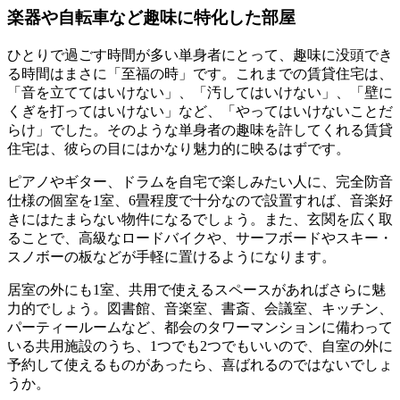
楽器や自転車など趣味に特化した部屋
ひとりで過ごす時間が多い単身者にとって、趣味に没頭でき
る時間はまさに「至福の時」です。これまでの賃貸住宅は、
「音を立ててはいけない」、「汚してはいけない」、「壁に
くぎを打ってはいけない」など、「やってはいけないことだ
らけ」でした。そのような単身者の趣味を許してくれる賃貸
住宅は、彼らの目にはかなり魅力的に映るはずです。
ピアノやギター、ドラムを自宅で楽しみたい人に、完全防音
仕様の個室を1室、6畳程度で十分なので設置すれば、音楽好
きにはたまらない物件になるでしょう。また、玄関を広く取
ることで、高級なロードバイクや、サーフボードやスキー・
スノボーの板などが手軽に置けるようになります。
居室の外にも1室、共用で使えるスペースがあればさらに魅
力的でしょう。図書館、音楽室、書斎、会議室、キッチン、
パーティールームなど、都会のタワーマンションに備わって
いる共用施設のうち、1つでも2つでもいいので、自室の外に
予約して使えるものがあったら、喜ばれるのではないでしょ
うか。